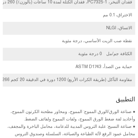
فقدان التبخر، PC7325-1، فقدان الكتلة لمدة 10 ساعات (بالوزن٪) 260 درجة مئوية
الاختراق، 0.1 مم
الاتساق، NLGI
نقطة صب الزيت الأساسي، درجة مئوية
الكثافة جم/مل 0 درجة مئوية
حماية من الصدأ، ASTM D1743
مقاومة التآكل (طريقة الكرات الأربع) 1200 دورة في الدقيقة 20 كجم ASTM D2266
التطبيق
● صناعة الورق/الورق المموج: المموج، ومحاور مطحنة الكرتون المموج،
وأخاديد لفة ضغط الورق المموج، ولفات المموج ولفائف الضغط.
● صناعة النسيج: علبة التروس المدببة للدعامة، محامل الباخرة والمجفف،
محامل عمود الرفع لآلة الطباعة والصباغة، السلسلة وصندوق التروس