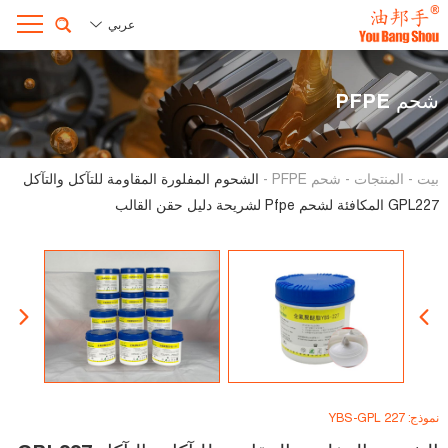
عربي
شحم PFPE
بيت
-
المنتجات
-
شحم PFPE
-
الشحوم المفلورة المقاومة للتآكل والتآكل
GPL227 المكافئة لشحم Pfpe لشريحة دليل حقن القالب
نموذج: YBS-GPL 227