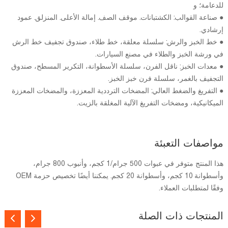
للدعامة؛ و
● صناعة القوالب: الكشتبانات. موقف الصف. إمالة الأعلى. المنزلق. عمود
إرشادي.
● خط الخبز والرش: سلسلة معلقة، خط طلاء، صندوق تجفيف خط الرش
في ورشة الخبز والطلاء في مصنع السيارات.
● معدات الخبز: ناقل الفرن، سلسلة الأسطوانة، التكرير المسطح، صندوق
التجفيف بالغمر، سلسلة فرن خبز الخبز.
● التفريغ والضغط العالي: المضخات الترددية المعززة، والمضخات المعززة
الميكانيكية، ومضخات التفريغ الآلية المغلقة بالزيت.
مواصفات التعبئة
هذا المنتج متوفر في عبوات 500 جرام/1 كجم، وأنبوب 800 جرام،
وأسطوانة 10 كجم، وأسطوانة 20 كجم. يمكننا أيضًا تخصيص حزمة OEM
وفقًا لمتطلبات العملاء.
المنتجات ذات الصلة