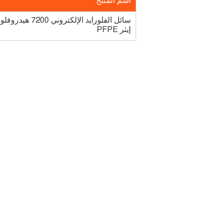
اسم المنتج
سائل الفلورايد
إيثر PFPE