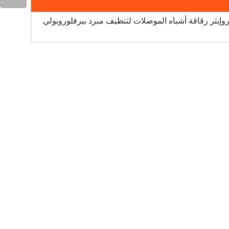
 الإلكتروني 7200 هيدروفلوروإيثر رقاقة أشباه الموصلات لتنظيف مبرد بيرفلوروبولي