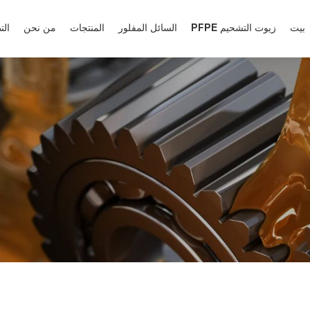
بيت
زيوت التشحيم PFPE
السائل المفلور
المنتجات
من نحن
الت