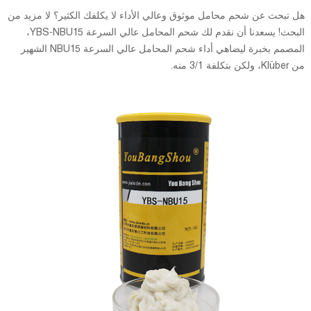
هل تبحث عن شحم محامل موثوق وعالي الأداء لا يكلفك الكثير؟ لا مزيد من
البحث! يسعدنا أن نقدم لك شحم المحامل عالي السرعة YBS-NBU15،
المصمم بخبرة ليضاهي أداء شحم المحامل عالي السرعة NBU15 الشهير
من Klüber، ولكن بتكلفة 3/1 منه.