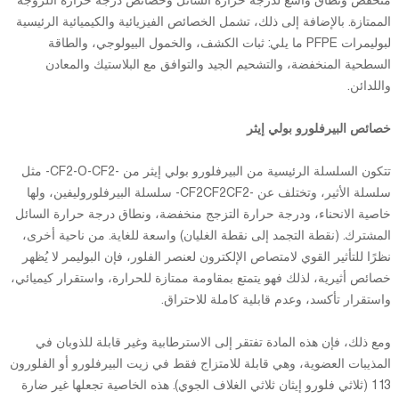
منخفض ونطاق واسع لدرجة حرارة السائل وخصائص درجة حرارة اللزوجة
الممتازة. بالإضافة إلى ذلك، تشمل الخصائص الفيزيائية والكيميائية الرئيسية
لبوليمرات PFPE ما يلي: ثبات الكشف، والخمول البيولوجي، والطاقة
السطحية المنخفضة، والتشحيم الجيد والتوافق مع البلاستيك والمعادن
واللدائن.
خصائص البيرفلورو بولي إيثر
تتكون السلسلة الرئيسية من البيرفلورو بولي إيثر من -CF2-O-CF2- مثل
سلسلة الأثير، وتختلف عن -CF2CF2CF2- سلسلة البيرفلوروليفين، ولها
خاصية الانحناء، ودرجة حرارة التزجج منخفضة، ونطاق درجة حرارة السائل
المشترك. (نقطة التجمد إلى نقطة الغليان) واسعة للغاية. من ناحية أخرى،
نظرًا للتأثير القوي لامتصاص الإلكترون لعنصر الفلور، فإن البوليمر لا يُظهر
خصائص أثيرية، لذلك فهو يتمتع بمقاومة ممتازة للحرارة، واستقرار كيميائي،
واستقرار تأكسد، وعدم قابلية كاملة للاحتراق.
ومع ذلك، فإن هذه المادة تفتقر إلى الاسترطابية وغير قابلة للذوبان في
المذيبات العضوية، وهي قابلة للامتزاج فقط في زيت البيرفلورو أو الفلورون
113 (ثلاثي فلورو إيثان ثلاثي الغلاف الجوي). هذه الخاصية تجعلها غير ضارة