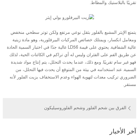
تقريبًا بالبلاستيك والمطاط.
يتمتع الإيثر المشبع بالفلور بثقل نوعي مرتفع ولكن توتر سطحي منخفض
ومعامل انكسار، ويمتلك خصائص المركبات البيرفلورية، وهو مادة زيتية
عالية الشفافية. يحتوي على قيمة LD56 عالية جدًا في اختبار السمية الحادة
عن طريق الفم على الفئران وليس له أي تراكم في الكائنات الحية، لذلك
فهو غير سام تقريبًا. ومع ذلك، عندما يحدث التحلل، يتم إنتاج مواد شديدة
السمية. عند استخدامه في بيئة من المتوقع أن يحدث فيها التحلل، من
الضروري تركيب معدات لتهوية الهواء وعدم الاستخفاف بزيت الفلور لأنه
مستقر.
الفرق بين شحم الفلور وشحم الفلوروسيليكون
آخر الأخبار