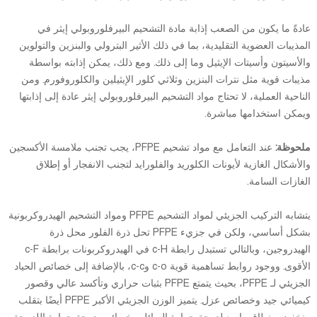
عادةً ما يكون من الصعب إذابة مادة التشحيم البيرفلوروبولي إيثر في
المذيبات العضوية التقليدية، بما في ذلك الأثير البترولي والبنزين والتولوين
والأسيتون وأسيتات الإيثيل وما إلى ذلك. ومع ذلك، يمكن إذابته بواسطة
مذيبات قوية مثل نترات البنزين وثلاثي كلور الإيثيلين والكلوروفورم. ومن
الناحية العملية، لا تحتاج مواد التشحيم البيرفلوروبولي إيثر عادة إلى إذابتها
ويمكن استخدامها مباشرة.
ملحوظة:
عند التعامل مع مواد تشحيم PFPE، يجب تجنب ملامسة الأكسجين
والأشكال الغازية لأيونات الكلوريد والفلورايد لتجنب الانفجار أو إطلاق
الغازات السامة.
يتشابه التركيب الجزيئي لمواد التشحيم PFPE ومواد التشحيم الهيدروكربونية
بشكل أساسي، ولكن في جزيء PFPE تحل ذرة الفلور محل ذرة
الهيدروجين، وبالتالي تستبدل رابطة c-H في الهيدروكربونات برابطة c-F
الأقوى. ووجود روابط تساهمية قوية c-o وc-c، بالإضافة إلى خصائص الحياد
الجزيئي لـ PFPE، بحيث يتمتع PFPE بثبات حراري وتأكسد عالي وقصور
كيميائي جيد وخصائص عزل. يتميز الوزن الجزيئي الأكبر PFPE أيضًا بتقلب