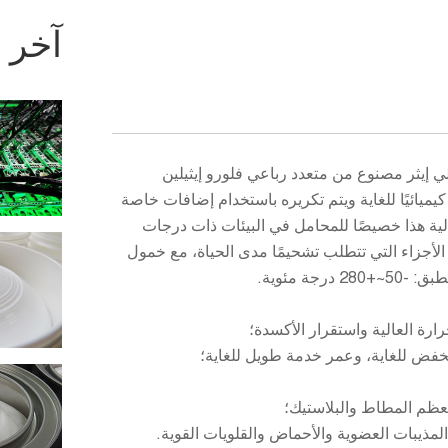
آخر ا
ي إيثر مصنوع من متعدد رباعي فلورو إيثيلين
البيرفلورو بولي إيثر (PFPE) المستقر كيميائيًا للغاية ويتم تكريره باستخدام إضافات خاصة
الية هذا خصيصًا للمحامل في البيئات ذات درجات
ى الأجزاء التي تتطلب تشحيمًا مدى الحياة، مع خمول
ة مئوية.
رة العالية واستقرار الأكسدة؛
خفض للغاية، وعمر خدمة طويل للغاية؛
ظم المطاط والبلاستيك؛
ذيبات العضوية والأحماض والقلويات القوية.