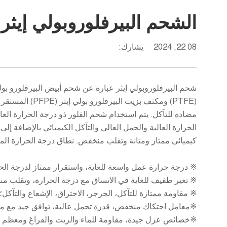
الشحم البيرفلوروبولي إيثر
08 22, 2024
يشارك:
شحم البيرفلوروبولي إيثر عبارة عن شحم أبيض البيرفلورو بول
(PTFE) ومكثف بزيت 
مضادة للتآكل. يتم استخدام شحم الفلور ذو درجة الحرارة الع
الحرارة العالية والحمل العالي والتآكل الكيميائي بالإضافة إل
كيميائي ممتاز ومتانة وتقلب منخفض. نطاق درجة الحرارة المطبق: -50~+280 درج
※ درجة حرارة عمل واسعة للغاية، واستقرار ممتاز لدرجة الحرا
※ تغير طفيف للغاية في الاتساق مع درجة الحرارة، وتقلب من
※ مقاومة ممتازة للتآكل، الجرجر، الاحتراق، الإشعاع والتآكل؛
※معامل احتكاك منخفض، قدرة تحمل عالية، توافق جيد مع مع
※خصائص عزل جيدة، مقاومة للماء والزيت والفراغ ومعظم الم