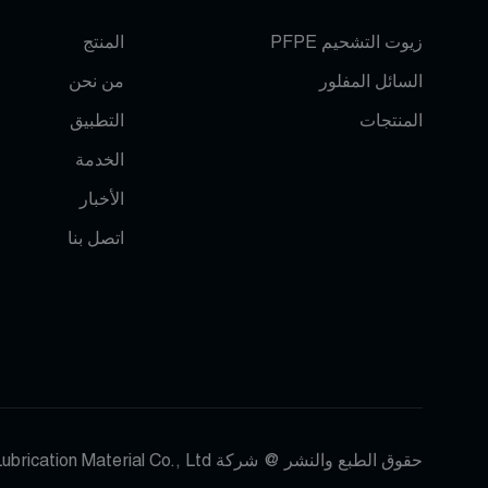
زيوت التشحيم PFPE
المنتج
السائل المفلور
من نحن
المنتجات
التطبيق
الخدمة
الأخبار
اتصل بنا
حقوق الطبع والنشر @ شركة Dongguan Jialede Lubrication Material Co., Ltd. جميع الحقوق محفوظة |